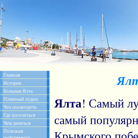
Главная
Ялт
История
Большая Ялта
Ялта
! Самый л
Пляжный отдых
Что посмотреть
Где поселиться
самый популярн
Чем заняться
Полезная
Крымского побе
информация