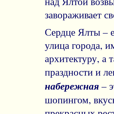
над Ялтой возвы
завораживает св
Сердце Ялты – 
улица города, 
архитектуру, а
праздности и л
набережная
– э
шопингом, вкус
прекрасных рест