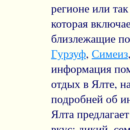
регионе или та
которая включае
близлежащие по
Гурзуф
,
Симеиз
информация пом
отдых в Ялте, 
подробней об и
Ялта предлагае
вкус: дикий, се